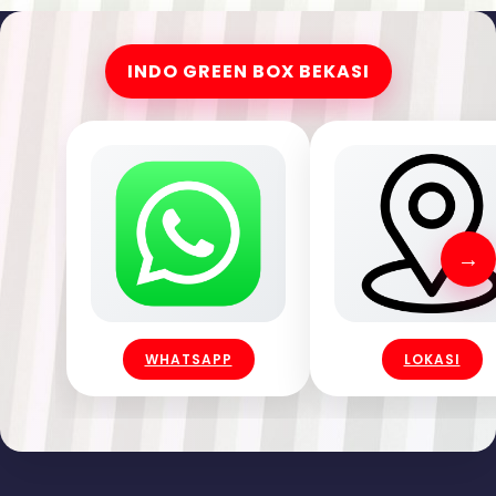
INDO GREEN BOX BEKASI
←
→
WHATSAPP
LOKASI